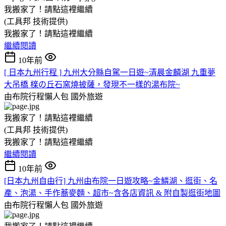
我搬家了！請點這裡繼續
(工具邦 技術提供)
我搬家了！請點這裡繼續
繼續閱讀
10年前
[ 日本九州行程 ] 九州大分縣自駕一日遊~清晨金麟湖 九重夢
大吊橋 檪の丘石窯燒披薩，發現不一樣的湯布院~
由布院行程懶人包
國外旅遊
我搬家了！請點這裡繼續
(工具邦 技術提供)
我搬家了！請點這裡繼續
繼續閱讀
10年前
[日本九州自由行] 九州由布院一日遊攻略~金鱗湖、逛街、名
產、泡湯、手作蕎麥麵、超市~含各店資訊 & 附自製逛街地圖
由布院行程懶人包
國外旅遊