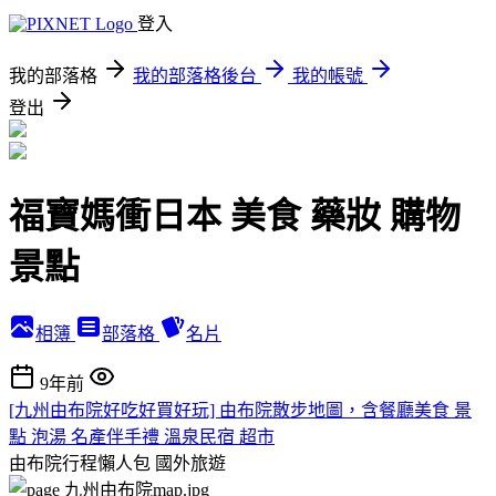
登入
我的部落格
我的部落格後台
我的帳號
登出
福寶媽衝日本 美食 藥妝 購物
景點
相簿
部落格
名片
9年前
[九州由布院好吃好買好玩] 由布院散步地圖，含餐廳美食 景
點 泡湯 名產伴手禮 溫泉民宿 超市
由布院行程懶人包
國外旅遊