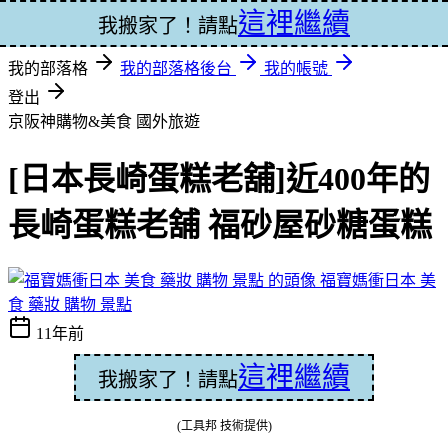
這裡繼續
登入
我搬家了！請點
我的部落格
我的部落格後台
我的帳號
登出
京阪神購物&美食
國外旅遊
[日本長崎蛋糕老舖]近400年的
長崎蛋糕老舖 福砂屋砂糖蛋糕
福寶媽衝日本 美
食 藥妝 購物 景點
11年前
這裡繼續
我搬家了！請點
(工具邦 技術提供)